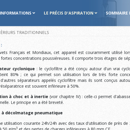
INFORMATIONS
LE PRÉCIS D'ASPIRATION
SOMMAIRE 
SIÈREURS TRADITIONNELS
 :
ets Français et Mondiaux, cet appareil est couramment utilisé lors 
 de fortes concentrations poussiéreuses. Il comporte trois étages de sép
teur cyclonique
: le cyclofiltre a été conçu autour d'un vrai cycl
tteint 80% ; ce qui permet son utilisation lors de très forte conc
te d'autres séparateurs appelés cyclofiltre mais ils sont conçus aut
préséparatrice est souvent inférieure à 50%.
tion à choc et à inertie
(voir chapitre IV) : celle-ci permet d'abais
elle. Le principe en a été breveté.
on à décolmatage pneumatique
 utilisation courante 24h/24h avec des taux d'utilisation de près de
3
 à 50 g/m
et des pertes de charges inférieures à 80 mm CE.