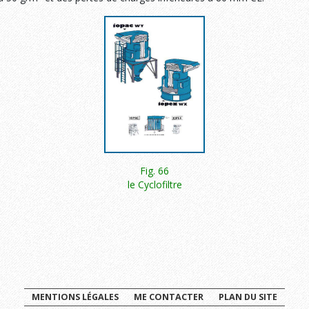
Fig. 66
le Cyclofiltre
.3 Notion permettant le choix d'un filtre
MENTIONS LÉGALES
ME CONTACTER
PLAN DU SITE