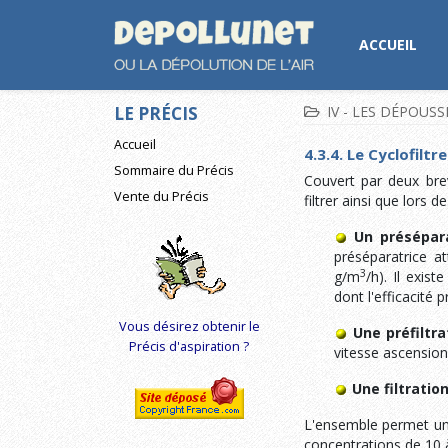
ACCUEIL
LE PRÉCIS
IV - LES DÉPOUS
Accueil
4.3.4. Le Cyclofiltre
Sommaire du Précis
Couvert par deux brev
Vente du Précis
filtrer ainsi que lors
Un présépara
préséparatrice a
3
g/m
/h). Il exis
dont l'efficacité 
Vous désirez obtenir le
Une préfiltra
Précis d'aspiration ?
vitesse ascensionn
Une filtrati
L'ensemble permet une
concentrations de 10