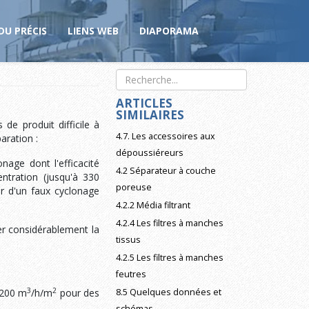
DU PRÉCIS
LIENS WEB
DIAPORAMA
ARTICLES
SIMILAIRES
de produit difficile à
4.7. Les accessoires aux
aration :
dépoussiéreurs
onage dont l'efficacité
4.2 Séparateur à couche
entration (jusqu'à 330
poreuse
our d'un faux cyclonage
4.2.2 Média filtrant
4.2.4 Les filtres à manches
ser considérablement la
tissus
4.2.5 Les filtres à manches
feutres
3
2
 200 m
/h/m
pour des
8.5 Quelques données et
schémas