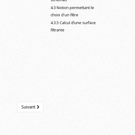
4.3 Notion permettant le
choix d'un filtre
4.3.5 Calcul d’une surface
filtrante
Article suivant : 4.3.5 Calcul d’une surface filtrante
Suivant