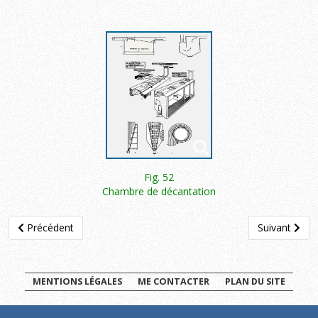
Fig. 52
Chambre de décantation
Article précédent : 4.1 Les séparateurs mécaniques
Article suivan
Précédent
Suivant
MENTIONS LÉGALES
ME CONTACTER
PLAN DU SITE