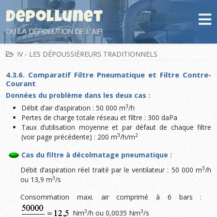
IV - LES DÉPOUSSIÈREURS TRADITIONNELS
4.3.6. Comparatif Filtre Pneumatique et Filtre Contre-
Courant
Données du problème dans les deux cas :
3
Débit d’air d’aspiration : 50 000 m
/h
Pertes de charge totale réseau et filtre : 300 daPa
Taux d’utilisation moyenne et par défaut de chaque filtre
3
2
(voir page précédente) : 200 m
/h/m
Cas du filtre à décolmatage pneumatique :
3
Débit d’aspiration réel traité par le ventilateur : 50 000 m
/h
3
ou 13,9 m
/s
Consommation maxi. air comprimé à 6 bars :
3
3
Nm
/h ou 0,0035 Nm
/s