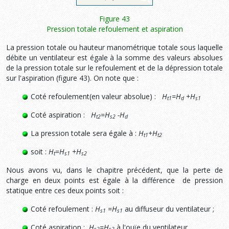
Figure 43
Pression totale refoulement et aspiration
La pression totale ou hauteur manométrique totale sous laquelle
débite un ventilateur est égale à la somme des valeurs absolues
de la pression totale sur le refoulement et de la dépression totale
sur l'aspiration (figure 43). On note que :
Coté refoulement(en valeur absolue) :
H
=
H
+
H
t1
d
s1
Coté aspiration :
H
=
H
-
H
t2
s2
d
La pression totale sera égale à :
H
+
H
t1
t2
soit :
H
=
H
+
H
t
s1
s2
Nous avons vu, dans le chapitre précédent, que la perte de
charge en deux points est égale à la différence de pression
statique entre ces deux points soit :
Coté refoulement :
H
=
H
au diffuseur du ventilateur ;
s1
s1
Coté aspiration :
H
=
H
à l'ouïe du ventilateur.