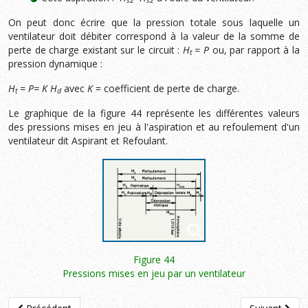
s2
s2
On peut donc écrire que la pression totale sous laquelle un
ventilateur doit débiter correspond à la valeur de la somme de
perte de charge existant sur le circuit :
H
=
P
ou, par rapport à la
t
pression dynamique :
H
=
P
= K H
avec
K
= coefficient de perte de charge.
t
d
Le graphique de la figure 44 représente les différentes valeurs
des pressions mises en jeu à l'aspiration et au refoulement d'un
ventilateur dit Aspirant et Refoulant.
Figure 44
Pressions mises en jeu par un ventilateur
Article précédent : 3.3.10 Ecoulement en sortie d'un ventilateur
Article suivan