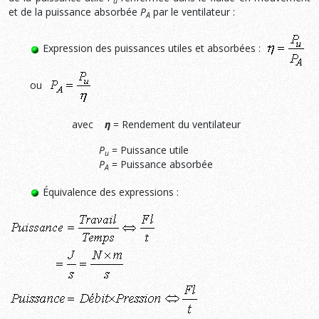
u
et de la puissance absorbée
P
par le ventilateur :
A
Expression des puissances utiles et absorbées :
ou
avec
η
= Rendement du ventilateur
P
= Puissance utile
u
P
= Puissance absorbée
A
Équivalence des expressions :