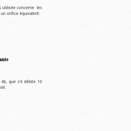
s utilisée concerne les
un orifice équivalent:
46, que s'il débite 10
 kW.