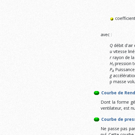
coeffici
avec :
Q
débit d'air
u
vitesse lin
r
rayon de la
H
pression t
t
P
Puissance
A
g
accélératio
ρ masse volu
Courbe de Ren
Dont la forme g
ventilateur, est n
Courbe de pres
Ne passe pas par l
nul. Cette courb