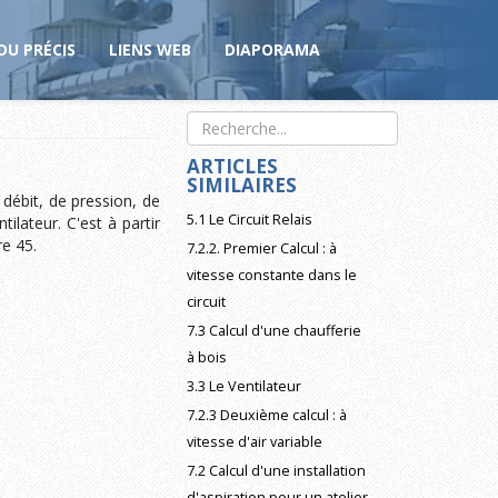
DU PRÉCIS
LIENS WEB
DIAPORAMA
ARTICLES
SIMILAIRES
débit, de pression, de
5.1 Le Circuit Relais
ilateur. C'est à partir
re 45.
7.2.2. Premier Calcul : à
vitesse constante dans le
circuit
7.3 Calcul d'une chaufferie
à bois
3.3 Le Ventilateur
7.2.3 Deuxième calcul : à
vitesse d'air variable
7.2 Calcul d'une installation
d'aspiration pour un atelier