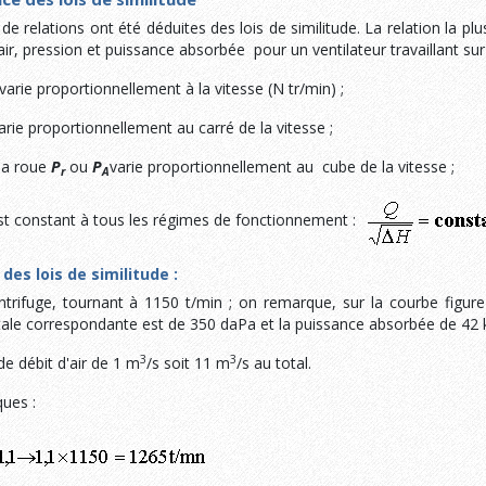
 relations ont été déduites des lois de similitude. La relation la plu
air, pression et puissance absorbée pour un ventilateur travaillant sur 
varie proportionnellement à la vitesse (N tr/min) ;
rie proportionnellement au carré de la vitesse ;
la roue
P
ou
P
varie proportionnellement au cube de la vitesse ;
r
A
t constant à tous les régimes de fonctionnement :
es lois de similitude :
entrifuge, tournant à 1150 t/min ; on remarque, sur la courbe figure 
otale correspondante est de 350 daPa et la puissance absorbée de 42
3
3
de débit d'air de 1 m
/s soit 11 m
/s au total.
ques :