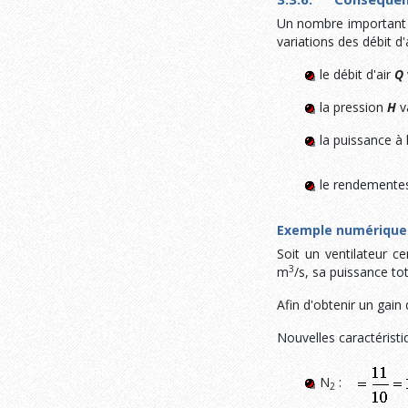
Un nombre important de
variations des débit d'
le débit d'air
Q
la pression
H
va
la puissance à 
le rendementes
Exemple numérique d
Soit un ventilateur c
3
m
/s, sa puissance t
Afin d'obtenir un gain 
Nouvelles caractéristi
N
:
2