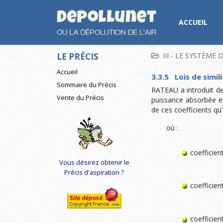
ACCUEIL
LE PRÉCIS
III - LE SYSTÈME
Accueil
3.3.5 Lois de simili
Sommaire du Précis
RATEAU a introduit de
Vente du Précis
puissance absorbée et 
de ces coefficients qu
où :
coefficie
Vous désirez obtenir le
Précis d'aspiration ?
coeffici
coefficie