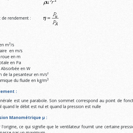
ent de rendement :
3
 en m
/s
éaire en m/s
 roue en m
otale en Pa
 Absorbée en W
n de la pesanteur en m/s²
3
mique du fluide en kg/m
dement :
énérale est une parabole. Son sommet correspond au point de fon
ul quand le débit est nul et quand la pression est nulle
sion Manométrique µ :
'origine, ce qui signifie que le ventilateur fournit une certaine press
e passe par un maximum.